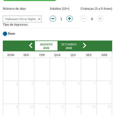
Número de dias
Adultos (10+)
Crianças (3 a 9 Anos)
Tipo de Ingresso:
Base
AGOSTO
SETEMBRO
OUTUBRO
NOVE
2026
2026
2026
20
DOM
SEG
TER
QUA
QUI
SEX
SÁB
1
2
3
4
5
6
7
8
9
10
11
12
13
14
15