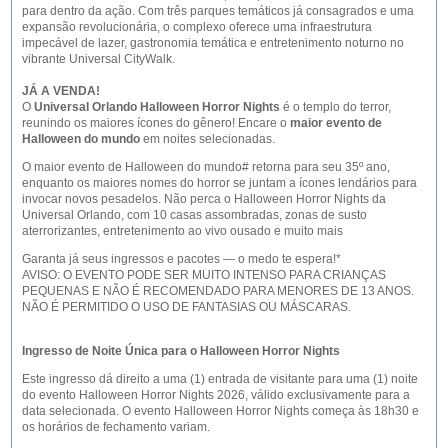
para dentro da ação. Com três parques temáticos já consagrados e uma
expansão revolucionária, o complexo oferece uma infraestrutura
impecável de lazer, gastronomia temática e entretenimento noturno no
vibrante Universal CityWalk.
JÁ A VENDA!
O
Universal Orlando Halloween Horror Nights
é o templo do terror,
reunindo os maiores ícones do gênero! Encare o
maior evento de
Halloween do mundo
em noites selecionadas.
O maior evento de Halloween do mundo
#
retorna para seu 35
º
ano,
enquanto os maiores nomes do horror se juntam a ícones lendários para
invocar novos pesadelos. Não perca o Halloween Horror Nights da
Universal Orlando, com 10 casas assombradas, zonas de susto
aterrorizantes, entretenimento ao vivo ousado e muito mais
Garanta já seus ingressos e pacotes — o medo te espera!*
AVISO: O EVENTO PODE SER MUITO INTENSO PARA CRIANÇAS
PEQUENAS E NÃO É RECOMENDADO PARA MENORES DE 13 ANOS.
NÃO É PERMITIDO O USO DE FANTASIAS OU MÁSCARAS.
Ingresso de Noite Única para o Halloween Horror Nights
Este ingresso dá direito a uma (1) entrada de visitante para uma (1) noite
do evento Halloween Horror Nights 2026, válido exclusivamente para a
data selecionada. O evento Halloween Horror Nights começa às 18h30 e
os horários de fechamento variam.