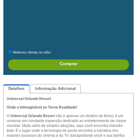
Melhores ofertas no mês!
Comprar
Detalhes
Informação Adicional
Universal Orlando Resort
Queremos Saber Sua Opinião
Onde o Inimaginável se Torna Realidade!
O
Universal Orlando Resort
não é apenas um destino de férias; é um
universo em constante expansão dedicado ao entretenimento de classe
mundial. Muito além de simples atrações, aqui você encontra imersão
total. É o lugar onde a tecnologia de ponta encontra a narrativa dos
maiores sucessos do cinema e da TV, transportando você e sua família