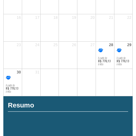
16
17
18
19
20
21
22
23
24
25
26
27
28
29
28
29
A partir de
A partir de
R$ 770,13
R$ 770,13
à vista
à vista
30
31
30
A partir de
R$ 770,13
à vista
Resumo