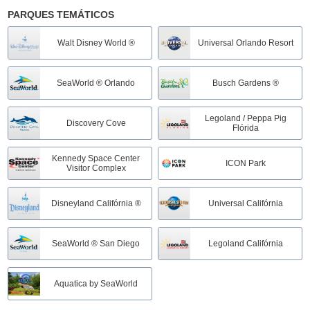
PARQUES TEMÁTICOS
Restaurante Camila's Orlando
Walt Disney World ®
Universal Orlando Resort
Walt Disney World - Mickey's Not-So-Scary Halloween Party
SeaWorld ® Orlando
Busch Gardens ®
Beach Park - Ingresso Aqua Park 1 dia
Legoland / Peppa Pig
Discovery Cove
Flórida
Discovery Cove
Kennedy Space Center
ICON Park
Visitor Complex
Cirque du Soleil | Drawn to Life - Disney - 20:00 hrs
Disneyland Califórnia ®
Universal Califórnia
Walt Disney World
SeaWorld ® San Diego
Legoland Califórnia
Universal Halloween
Aquatica by SeaWorld