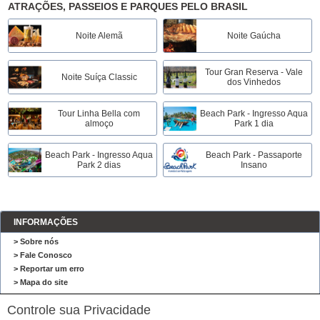
ATRAÇÕES, PASSEIOS E PARQUES PELO BRASIL
Noite Alemã
Noite Gaúcha
Tour Gran Reserva - Vale
Noite Suíça Classic
dos Vinhedos
Tour Linha Bella com
Beach Park - Ingresso Aqua
almoço
Park 1 dia
Beach Park - Ingresso Aqua
Beach Park - Passaporte
Park 2 dias
Insano
INFORMAÇÕES
> Sobre nós
> Fale Conosco
> Reportar um erro
> Mapa do site
CIRCUITO CONSULTORIA E GESTÃO DE VIAGENS
Controle sua Privacidade