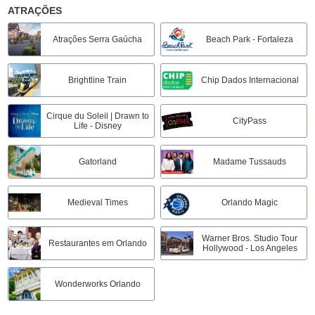
ATRAÇÕES
Atrações Serra Gaúcha
Beach Park - Fortaleza
Brightline Train
Chip Dados Internacional
Cirque du Soleil | Drawn to
CityPass
Life - Disney
Gatorland
Madame Tussauds
Medieval Times
Orlando Magic
Warner Bros. Studio Tour
Restaurantes em Orlando
Hollywood - Los Angeles
Wonderworks Orlando