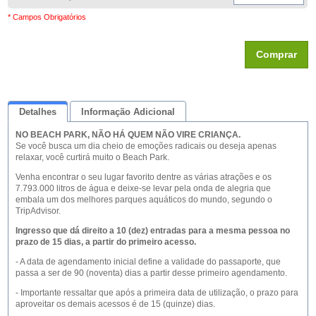
* Campos Obrigatórios
Comprar
Detalhes
Informação Adicional
NO BEACH PARK, NÃO HÁ QUEM NÃO VIRE CRIANÇA.
Queremos Saber Sua Opinião
Se você busca um dia cheio de emoções radicais ou deseja apenas
relaxar, você curtirá muito o Beach Park.
Venha encontrar o seu lugar favorito dentre as várias atrações e os
7.793.000 litros de água e deixe-se levar pela onda de alegria que
embala um dos melhores parques aquáticos do mundo, segundo o
TripAdvisor.
Ingresso que dá direito a 10 (dez) entradas para a mesma pessoa no
prazo de 15 dias, a partir do primeiro acesso.
- A data de agendamento inicial define a validade do passaporte, que
passa a ser de 90 (noventa) dias a partir desse primeiro agendamento.
- Importante ressaltar que após a primeira data de utilização, o prazo para
aproveitar os demais acessos é de 15 (quinze) dias.