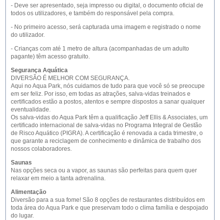
- Deve ser apresentado, seja impresso ou digital, o documento oficial de
todos os utilizadores, e também do responsável pela compra.
- No primeiro acesso, será capturada uma imagem e registrado o nome
do utilizador.
- Crianças com até 1 metro de altura (acompanhadas de um adulto
pagante) têm acesso gratuito.
Segurança Aquática
DIVERSÃO É MELHOR COM SEGURANÇA.
Aqui no Aqua Park, nós cuidamos de tudo para que você só se preocupe
em ser feliz. Por isso, em todas as atrações, salva-vidas treinados e
certificados estão a postos, atentos e sempre dispostos a sanar qualquer
eventualidade.
Os salva-vidas do Aqua Park têm a qualificação Jeff Ellis & Associates, um
certificado internacional de salva-vidas no Programa Integral de Gestão
de Risco Aquático (PIGRA). A certificação é renovada a cada trimestre, o
que garante a reciclagem de conhecimento e dinâmica de trabalho dos
nossos colaboradores.
Saunas
Nas opções seca ou a vapor, as saunas são perfeitas para quem quer
relaxar em meio a tanta adrenalina.
Alimentação
Diversão para a sua fome! São 8 opções de restaurantes distribuídos em
toda área do Aqua Park e que preservam todo o clima família e despojado
do lugar.